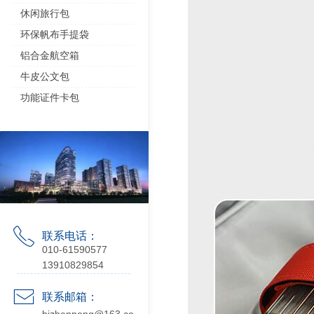
休闲旅行包
环保帆布手提袋
铝合金航空箱
牛皮公文包
功能证件卡包
ꂅ
联系电话：
010-61590577
13910829854
ꂘ
联系邮箱：