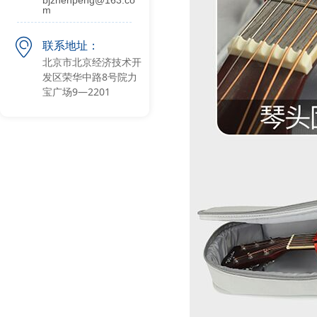
bjzhenpeng@163.co
m
ꀷ
联系地址：
北京市北京经济技术开
发区荣华中路8号院力
宝广场9—2201