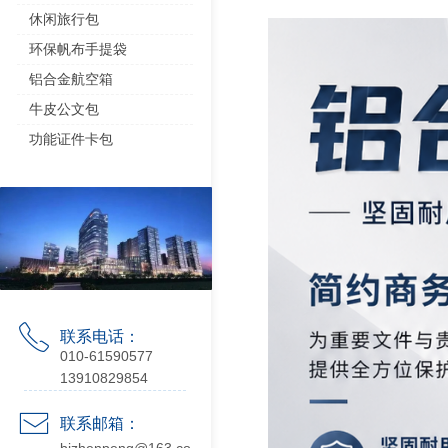
休闲旅行包
环保帆布手提袋
铝合金航空箱
牛皮公文包
功能证件卡包
ꂅ
联系电话：
010-61590577
13910829854
ꂘ
联系邮箱：