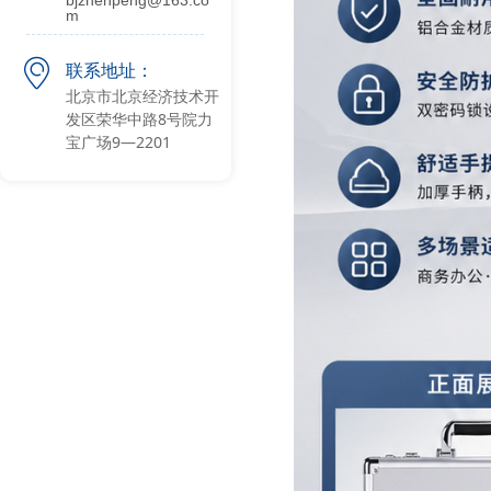
bjzhenpeng@163.co
m
ꀷ
联系地址：
北京市北京经济技术开
发区荣华中路8号院力
宝广场9—2201