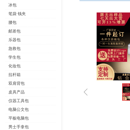
冰包
笔袋 钱夹
腰包
邮差包
乐器包
急救包
学生包
化妆包
拉杆箱
双肩背包
ꁆ
皮具产品
仪器工具包
电脑公文包
平板电脑包
男士手拿包